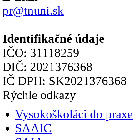
pr@tnuni.sk
Identifikačné údaje
IČO: 31118259
DIČ: 2021376368
IČ DPH: SK2021376368
Rýchle odkazy
Vysokoškoláci do praxe
SAAIC