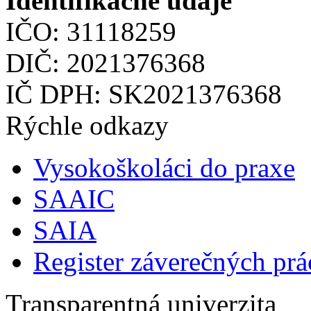
Identifikačné údaje
IČO: 31118259
DIČ: 2021376368
IČ DPH: SK2021376368
Rýchle odkazy
Vysokoškoláci do praxe
SAAIC
SAIA
Register záverečných prá
Transparentná univerzita