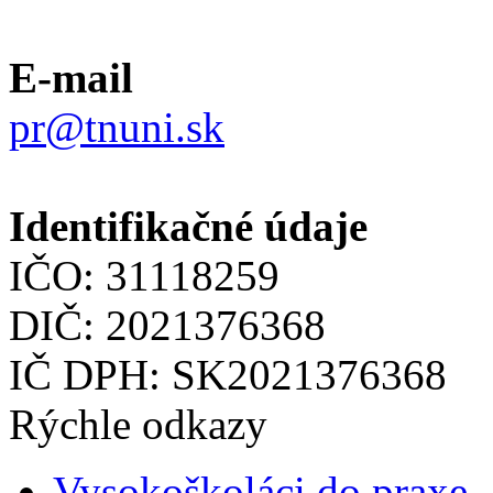
E-mail
pr@tnuni.sk
Identifikačné údaje
IČO: 31118259
DIČ: 2021376368
IČ DPH: SK2021376368
Rýchle odkazy
Vysokoškoláci do praxe