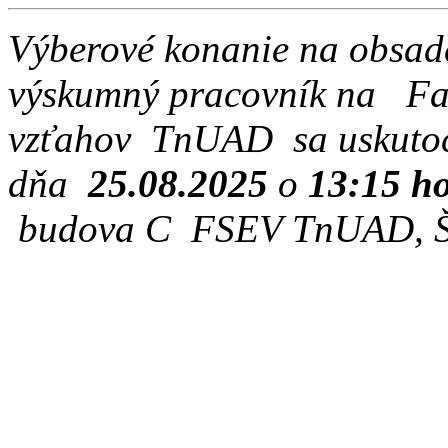
Výberové konanie na obsa
výskumný pracovník
na
Fak
vzťahov
TnUAD
sa uskuto
dňa
25
.0
8
.202
5
o
13
:
15
ho
budova C FSEV TnUAD, Štu