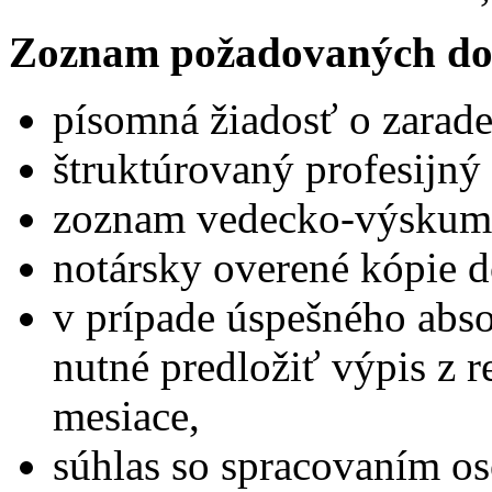
Zoznam požadovaných do
písomná žiadosť o zarad
štruktúrovaný profesijný 
zoznam vedecko-výskumne
notársky overené kópie 
v prípade úspešného abs
nutné predložiť výpis z reg
mesiace,
súhlas so spracovaním o