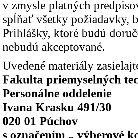
v zmysle platných predpiso
spĺňať všetky požiadavky, 
Prihlášky, ktoré budú doru
nebudú akceptované.
Uvedené materiály zasielaj
Fakulta priemyselných te
Personálne oddelenie
Ivana Krasku 491/30
020 01 Púchov
s označením „ výberové k