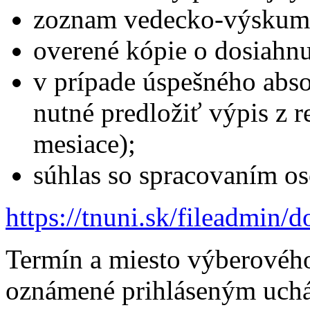
zoznam vedecko-výskumne
overené kópie o dosiahn
v prípade úspešného abs
nutné predložiť výpis z reg
mesiace);
súhlas so spracovaním o
https://tnuni.sk/fileadmi
Termín a miesto výberovéh
oznámené prihláseným uch