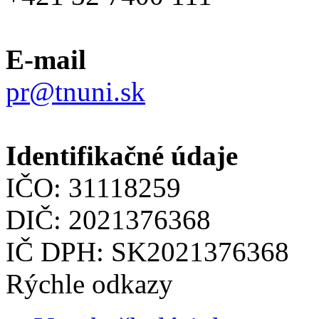
E-mail
pr@tnuni.sk
Identifikačné údaje
IČO: 31118259
DIČ: 2021376368
IČ DPH: SK2021376368
Rýchle odkazy