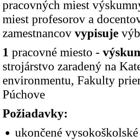
pracovných miest výskumn
miest profesorov a docentov
zamestnancov
vypisuje
výbe
1
pracovné miesto -
výsku
strojárstvo zaradený na Kat
environmentu, Fakulty prie
Púchove
Požiadavky:
ukončené vysokoškolské v