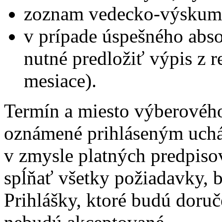
zoznam vedecko-výskumne
v prípade úspešného abs
nutné predložiť výpis z reg
mesiace).
Termín a miesto výberovéh
oznámené prihláseným uch
v zmysle platných predpiso
spĺňať všetky požiadavky, 
Prihlášky, ktoré budú doru