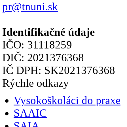
pr@tnuni.sk
Identifikačné údaje
IČO: 31118259
DIČ: 2021376368
IČ DPH: SK2021376368
Rýchle odkazy
Vysokoškoláci do praxe
SAAIC
SAIA