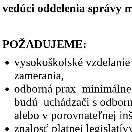
vedúci oddelenia správy 
POŽADUJEME:
vysokoškolské vzdelanie 
zamerania,
odborná prax minimálne 
budú uchádzači s odborn
alebo v porovnateľnej inšt
znalosť platnej legislatív