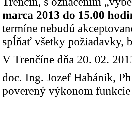
Trenčín, s označením „výb
marca 2013 do 15.00 hodi
termíne nebudú akceptovan
spĺňať všetky požiadavky, 
V Trenčíne dňa 20. 02. 201
doc. Ing. Jozef Habánik, P
poverený výkonom funkcie 