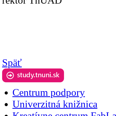
rektor TnUAD
Späť
Centrum podpory
Univerzitná knižnica
Kreatívne centrum FabL