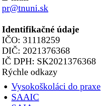
pr@tnuni.sk
Identifikačné údaje
IČO: 31118259
DIČ: 2021376368
IČ DPH: SK2021376368
Rýchle odkazy
Vysokoškoláci do praxe
SAAIC