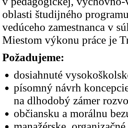
v pedagogickej, výchovno-
oblasti študijného programu
vedúceho zamestnanca v súla
Miestom výkonu práce je Tr
Požadujeme:
dosiahnuté vysokoškolské
písomný návrh koncepcie 
na dlhodobý zámer rozv
občiansku a morálnu bez
manažérske, organizačné