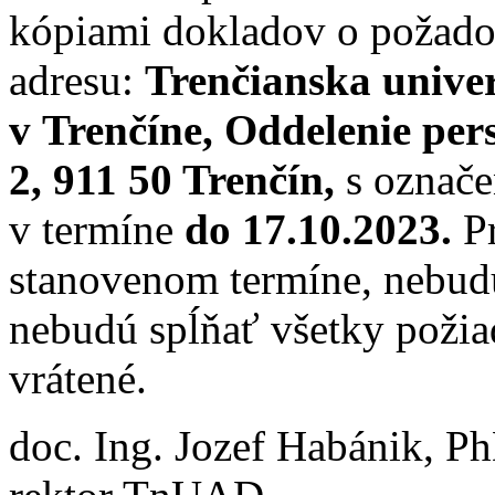
kópiami dokladov o požadov
adresu:
Trenčianska unive
v Trenčíne, Oddelenie per
2, 911 50 Trenčín,
s označ
v termíne
do 17.10.2023.
P
stanovenom termíne, nebud
nebudú spĺňať všetky požia
vrátené.
doc. Ing. Jozef Habánik, P