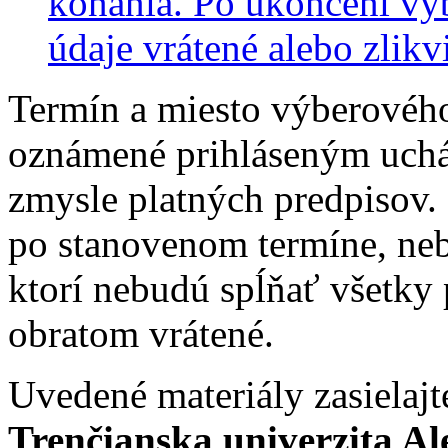
konania. Po ukončení vý
údaje vrátené alebo zlik
Termín a miesto výberovéh
oznámené prihláseným uch
zmysle platných predpisov.
po stanovenom termíne, ne
ktorí nebudú spĺňať všetky
obratom vrátené.
Uvedené materiály zasielaj
Trenčianska univerzita A