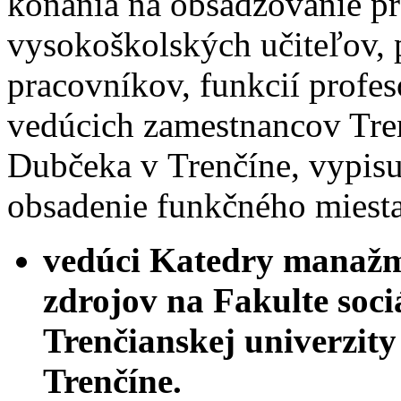
konania na obsadzovanie p
vysokoškolských učiteľov,
pracovníkov, funkcií profes
vedúcich zamestnancov Tren
Dubčeka v Trenčíne, vypisu
obsadenie funkčného miesta
vedúci Katedry manažm
zdrojov na Fakulte soc
Trenčianskej univerzit
Trenčíne.