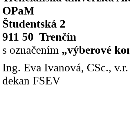
OPaM
Študentská 2
911 50 Trenčín
s označením
„výberové kon
Ing. Eva Ivanová, CSc., v.r.
dekan FSEV