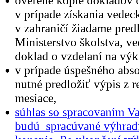
overené kópie dokladov 
v prípade získania vedec
v zahraničí žiadame pred
Ministerstvo školstva, v
doklad o vzdelaní na vý
v prípade úspešného abs
nutné predložiť výpis z reg
mesiace,
súhlas so spracovaním Va
budú spracúvané výhradn