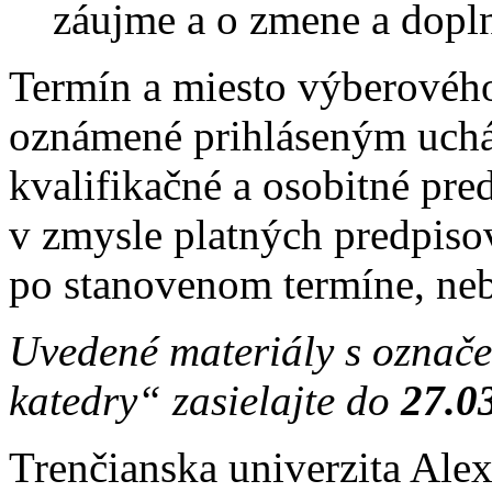
záujme a o zmene a dopl
Termín a miesto výberovéh
oznámené prihláseným uchá
kvalifikačné a osobitné pr
v zmysle platných predpisov
po stanovenom termíne, ne
Uvedené materiály s označ
katedry“ zasielajte do
27.0
Trenčianska univerzita Ale