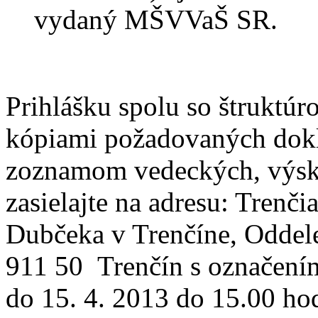
vydaný MŠVVaŠ SR.
Prihlášku spolu so štruktú
kópiami požadovaných dokl
zoznamom vedeckých, výsk
zasielajte na adresu: Trenč
Dubčeka v Trenčíne, Oddele
911 50 Trenčín s označení
do 15. 4. 2013 do 15.00 hod