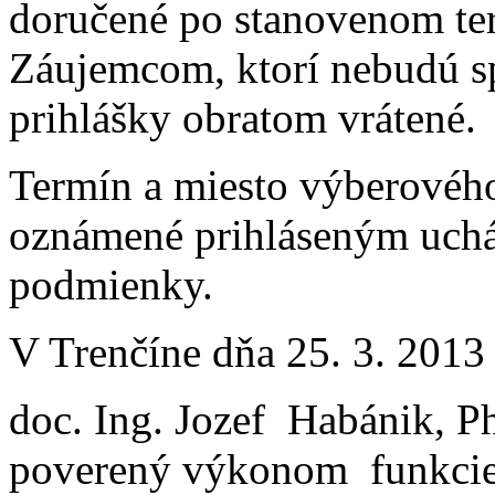
doručené po stanovenom te
Záujemcom, ktorí nebudú s
prihlášky obratom vrátené.
Termín a miesto výberovéh
oznámené prihláseným uchá
podmienky.
V Trenčíne dňa 25. 3. 2013
doc. Ing. Jozef Habánik, P
poverený výkonom funkci