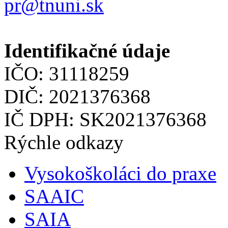
pr@tnuni.sk
Identifikačné údaje
IČO: 31118259
DIČ: 2021376368
IČ DPH: SK2021376368
Rýchle odkazy
Vysokoškoláci do praxe
SAAIC
SAIA