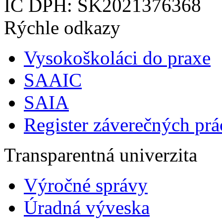
IČ DPH: SK2021376368
Rýchle odkazy
Vysokoškoláci do praxe
SAAIC
SAIA
Register záverečných prá
Transparentná univerzita
Výročné správy
Úradná výveska