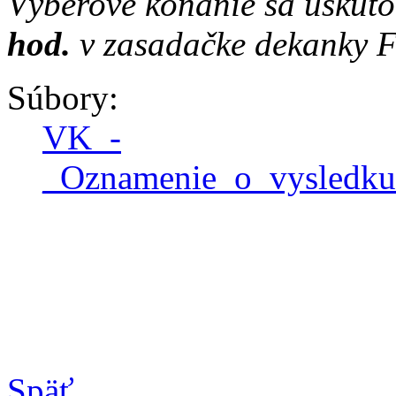
Výberové konanie sa uskut
hod.
v zasadačke dekanky F
Súbory:
VK_-
_Oznamenie_o_vysledku
Späť