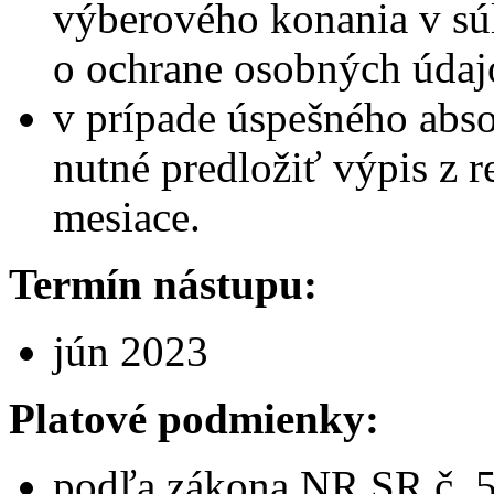
výberového konania v sú
o ochrane osobných údaj
v prípade úspešného abs
nutné predložiť výpis z reg
mesiace.
Termín nástupu:
jún 2023
Platové podmienky:
podľa zákona NR SR č. 5