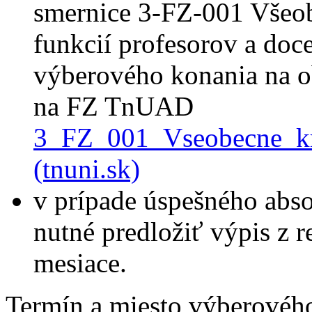
smernice 3-FZ-001 Všeob
funkcií profesorov a do
výberového konania na o
na FZ TnUAD
3_FZ_001_Vseobecne_kr
(tnuni.sk)
v prípade úspešného abs
nutné predložiť výpis z reg
mesiace.
Termín a miesto výberovéh