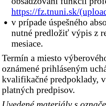
obsadzovaní funkcií pr
https://fz.tnuni.sk/(u
v prípade úspešného abs
nutné predložiť výpis z reg
mesiace.
Termín a miesto výberovéh
oznámené prihláseným uchá
kvalifikačné predpoklady, 
platných predpisov.
Uvedené materiály s označ