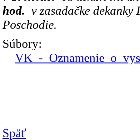
hod.
v zasadačke dekanky 
Poschodie.
Súbory:
VK_-_Oznamenie_o_vys
Späť