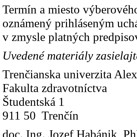
Termín a miesto výberovéh
oznámený prihláseným uch
v zmysle platných predpiso
Uvedené materiály zasielaj
Trenčianska univerzita Ale
Fakulta zdravotníctva
Študentská 1
911 50 Trenčín
doc. Ing. Jozef Habánik, P