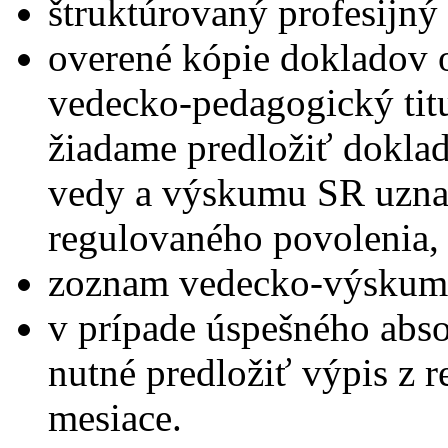
štruktúrovaný profesijný 
overené kópie dokladov o
vedecko-pedagogický titu
žiadame predložiť doklad
vedy a výskumu SR uznal
regulovaného povolenia,
zoznam vedecko-výskumne
v prípade úspešného abs
nutné predložiť výpis z re
mesiace.