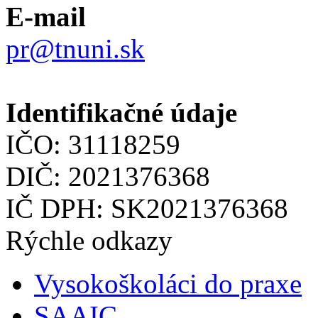
E-mail
pr@tnuni.sk
Identifikačné údaje
IČO: 31118259
DIČ: 2021376368
IČ DPH: SK2021376368
Rýchle odkazy
Vysokoškoláci do praxe
SAAIC