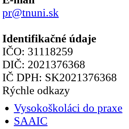
pr@tnuni.sk
Identifikačné údaje
IČO: 31118259
DIČ: 2021376368
IČ DPH: SK2021376368
Rýchle odkazy
Vysokoškoláci do praxe
SAAIC