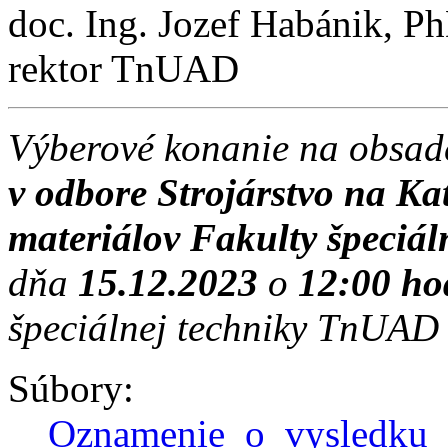
doc. Ing. Jozef Habánik, P
rektor TnUAD
Výberové konanie na obsad
v odbore Strojárstvo na Kat
materiálov
Fakulty špeciál
dňa
15.12.2023
o
12:00 ho
špeciálnej techniky TnUAD 
Súbory:
Oznamenie_o_vysledku_