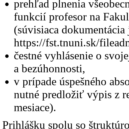
prehľad plnenia všeobecn
funkcií profesor na Faku
(súvisiaca dokumentácia 
https://fst.tnuni.sk/fi
čestné vyhlásenie o svoj
a bezúhonnosti,
v prípade úspešného abs
nutné predložiť výpis z reg
mesiace).
Prihlášku spolu so štruktú