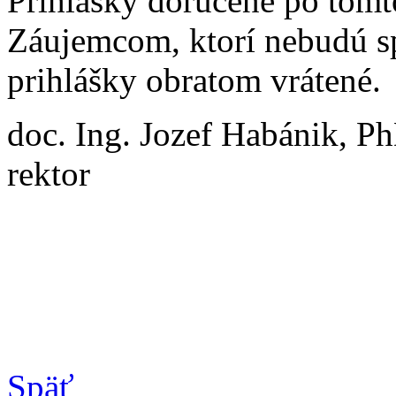
Prihlášky doručené po tomt
Záujemcom, ktorí nebudú s
prihlášky obratom vrátené.
doc. Ing. Jozef Habánik, P
rektor
Späť