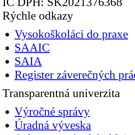
IČ DPH: SK2021376368
Rýchle odkazy
Vysokoškoláci do praxe
SAAIC
SAIA
Register záverečných prá
Transparentná univerzita
Výročné správy
Úradná výveska