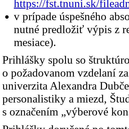
https://fst.tnuni.sk/fi
v prípade úspešného abs
nutné predložiť výpis z reg
mesiace).
Prihlášky spolu so štruktú
o požadovanom vzdelaní zas
univerzita Alexandra Dubče
personalistiky a miezd, Štu
s označením „výberové kon