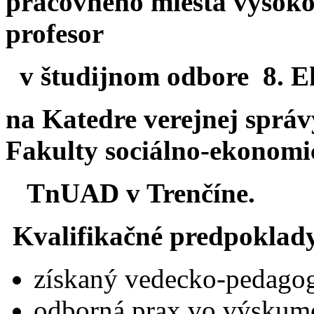
pracovného miesta vysokoš
profesor
v študijnom odbore 8. 
na Katedre verejnej sprá
Fakulty sociálno-ekonom
TnUAD v Trenčíne.
Kvalifikačné predpoklad
získaný vedecko-pedagog
odborná prax vo výskum