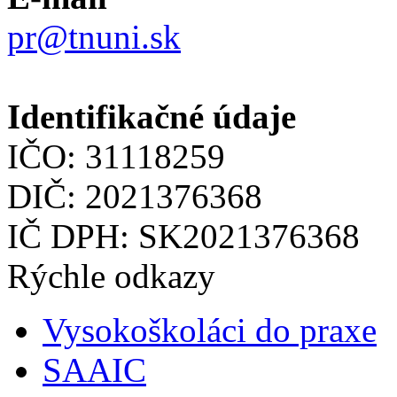
pr@tnuni.sk
Identifikačné údaje
IČO: 31118259
DIČ: 2021376368
IČ DPH: SK2021376368
Rýchle odkazy
Vysokoškoláci do praxe
SAAIC