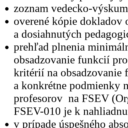
zoznam vedecko-výskumne
overené kópie dokladov 
a dosiahnutých pedagogi
prehľad plnenia minimá
obsadzovanie funkcií pr
kritérií na obsadzovanie 
a konkrétne podmienky n
profesorov na FSEV (Org
FSEV-010 je k nahliadn
v prípade úspešného abs