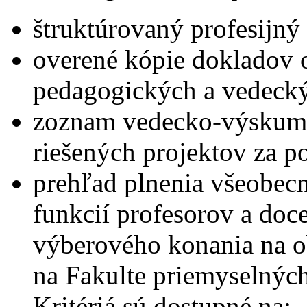
štruktúrovaný profesijný 
overené kópie dokladov o
pedagogických a vedecký
zoznam vedecko-výskumn
riešených projektov za p
prehľad plnenia všeobecn
funkcií profesorov a do
výberového konania na o
na Fakulte priemyselnýc
Kritériá sú dostupné na: