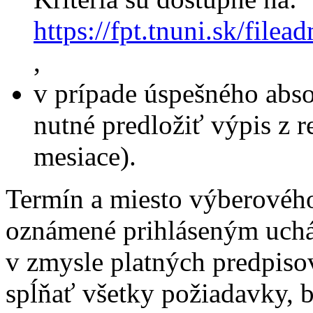
https://fpt.tnuni.sk/fi
,
v prípade úspešného abs
nutné predložiť výpis z reg
mesiace).
Termín a miesto výberovéh
oznámené prihláseným uch
v zmysle platných predpiso
spĺňať všetky požiadavky, 