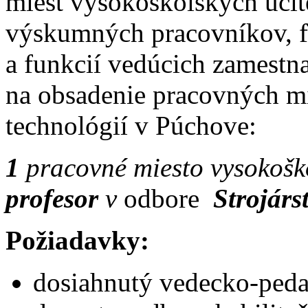
miest vysokoškolských učit
výskumných pracovníkov, f
a funkcií vedúcich zamest
na obsadenie pracovných mi
technológií v Púchove:
1
pracovné miesto vysokoško
profesor
v
odbore
Strojárs
Požiadavky:
dosiahnutý vedecko-pedag