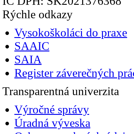
IČ DPH: SK2021376368
Rýchle odkazy
Vysokoškoláci do praxe
SAAIC
SAIA
Register záverečných prá
Transparentná univerzita
Výročné správy
Úradná výveska