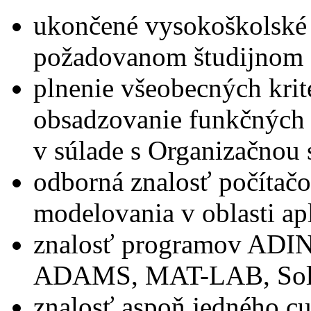
ukončené vysokoškolské 
požadovanom študijnom 
plnenie všeobecných krit
obsadzovanie funkčných 
v súlade s Organizačnou
odborná znalosť počítač
modelovania v oblasti a
znalosť programov AD
ADAMS, MAT-LAB, Soli
znalosť aspoň jedného cu