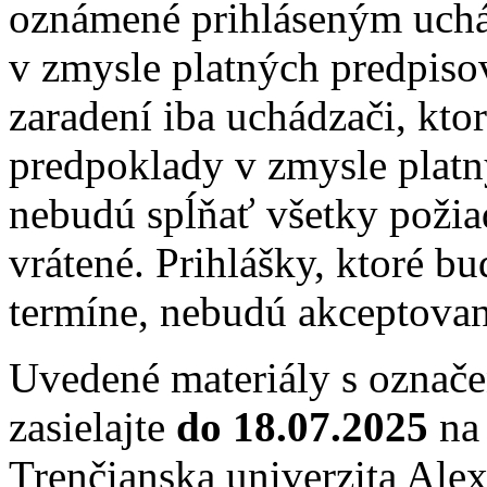
oznámené prihláseným uch
v zmysle platných predpis
zaradení iba uchádzači, kto
predpoklady v zmysle platn
nebudú spĺňať všetky požia
vrátené. Prihlášky, ktoré 
termíne, nebudú akceptovan
Uvedené materiály s označ
zasielajte
do 18.07.2025
na 
Trenčianska univerzita Ale