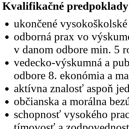
Kvalifikačné predpoklady
ukončené vysokoškolské v
odborná prax vo výskum
v danom odbore min. 5 r
vedecko-výskumná a publ
odbore 8. ekonómia a m
aktívna znalosť aspoň je
občianska a morálna bez
schopnosť vysokého prac
tímovosť a zodpovednosť