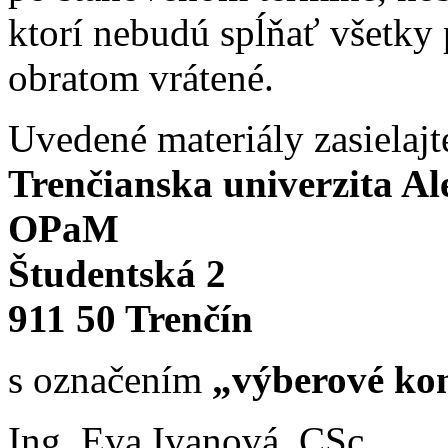
ktorí nebudú spĺňať všetky
obratom vrátené.
Uvedené materiály zasielajt
Trenčianska univerzita A
OPaM
Študentská 2
911 50 Trenčín
s označením
„výberové kon
Ing. Eva Ivanová, CSc.