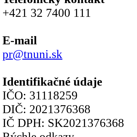
+421 32 7400 111
E-mail
pr@tnuni.sk
Identifikačné údaje
IČO: 31118259
DIČ: 2021376368
IČ DPH: SK2021376368
Rýchle odkazy