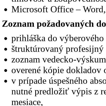
Microsoft Office – Word,
Zoznam požadovaných do
prihláška do výberového
štruktúrovaný profesijný 
zoznam vedecko-výskumne
overené kópie dokladov 
v prípade úspešného abs
nutné predložiť výpis z reg
mesiace,