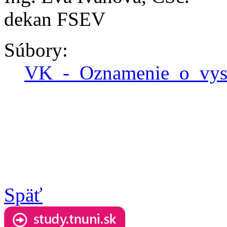
dekan FSEV
Súbory:
VK_-_Oznamenie_o_vysl
Späť