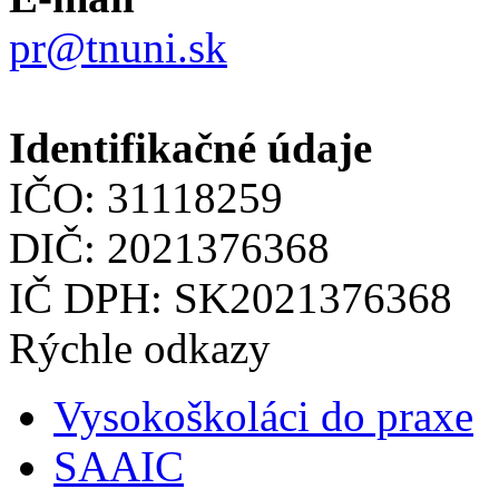
pr@tnuni.sk
Identifikačné údaje
IČO: 31118259
DIČ: 2021376368
IČ DPH: SK2021376368
Rýchle odkazy
Vysokoškoláci do praxe
SAAIC