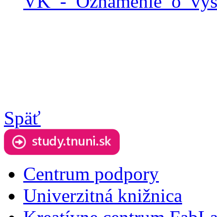
VK_-_Oznamenie_o_vys
Späť
Centrum podpory
Univerzitná knižnica