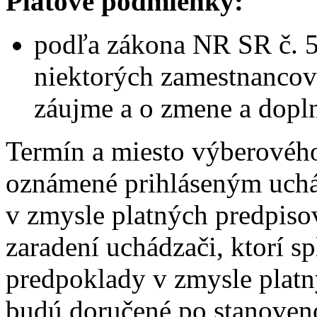
Platové podmienky:
podľa zákona NR SR č. 5
niektorých zamestnancov
záujme a o zmene a dopl
Termín a miesto výberovéh
oznámené prihláseným uch
v zmysle platných predpis
zaradení uchádzači, ktorí s
predpoklady v zmysle platný
budú doručené po stanoven