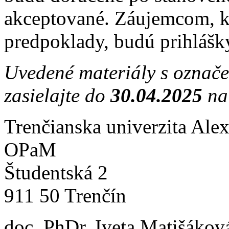
akceptované. Záujemcom, kt
predpoklady, budú prihlášk
Uvedené materiály s označ
zasielajte do
30.04.2025
na
Trenčianska univerzita Ale
OPaM
Študentská 2
911 50 Trenčín
doc. PhDr. Iveta Matišákov