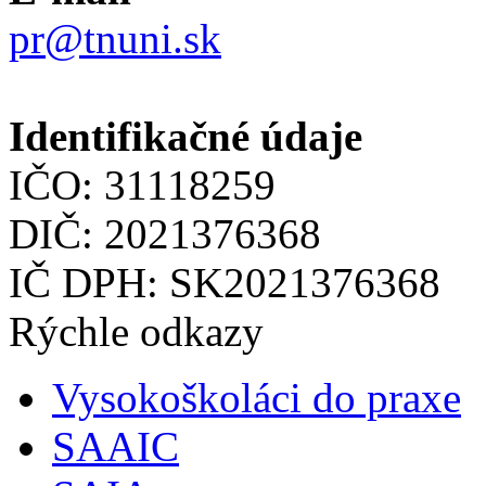
pr@tnuni.sk
Identifikačné údaje
IČO: 31118259
DIČ: 2021376368
IČ DPH: SK2021376368
Rýchle odkazy
Vysokoškoláci do praxe
SAAIC