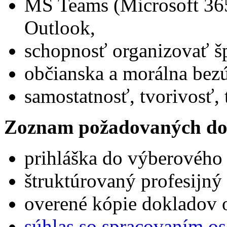
MS Teams (Microsoft 365
Outlook,
schopnosť organizovať šp
občianska a morálna bez
samostatnosť, tvorivosť
Zoznam požadovaných do
prihláška do výberového
štruktúrovaný profesijný 
overené kópie dokladov o
súhlas so spracovaním o