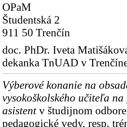
OPaM
Študentská 2
911 50 Trenčín
doc. PhDr. Iveta Matišákov
dekanka TnUAD v Trenčín
Výberové konanie na obsad
vysokoškolského učiteľa na
asistent
v študijnom odbore 
pedagogické vedy, resp. trén