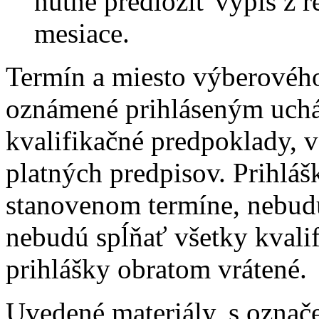
nutné predložiť výpis z reg
mesiace.
Termín a miesto výberovéh
oznámené prihláseným uchá
kvalifikačné predpoklady, 
platných predpisov. Prihláš
stanovenom termíne, nebud
nebudú spĺňať všetky kvali
prihlášky obratom vrátené.
Uvedené materiály, s ozna