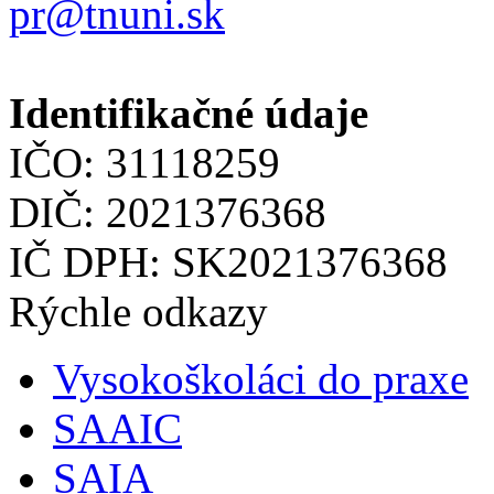
pr@tnuni.sk
Identifikačné údaje
IČO: 31118259
DIČ: 2021376368
IČ DPH: SK2021376368
Rýchle odkazy
Vysokoškoláci do praxe
SAAIC
SAIA