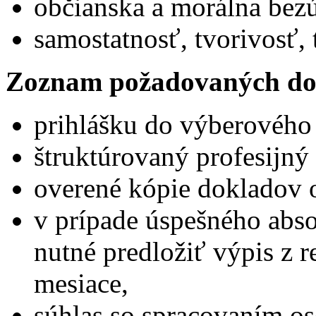
občianska a morálna bez
samostatnosť, tvorivosť
Zoznam požadovaných do
prihlášku do výberového
štruktúrovaný profesijný 
overené kópie dokladov 
v prípade úspešného abs
nutné predložiť výpis z reg
mesiace,
súhlas so spracovaním o