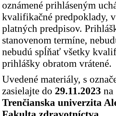
oznámené prihláseným uchá
kvalifikačné predpoklady, 
platných predpisov. Prihláš
stanovenom termíne, nebud
nebudú spĺňať všetky kvali
prihlášky obratom vrátené.
Uvedené materiály, s ozna
zasielajte do
29.11.2023
na 
Trenčianska univerzita A
Fakulta zdravotníctva