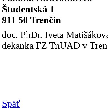
Študentská 1
911 50 Trenčín
doc. PhDr. Iveta Matišákov
dekanka FZ TnUAD v Tren
Späť