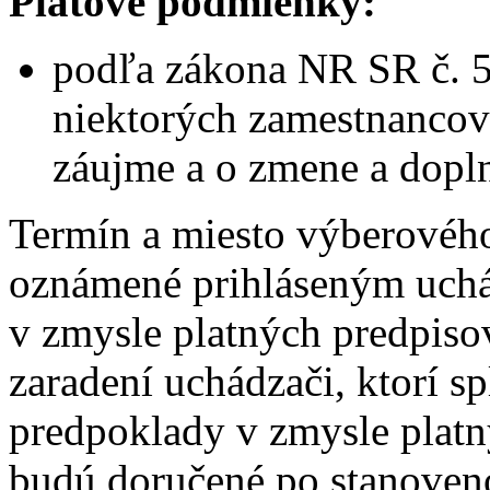
Platové podmienky:
podľa zákona NR SR č. 5
niektorých zamestnancov
záujme a o zmene a dopl
Termín a miesto výberovéh
oznámené prihláseným uch
v zmysle platných predpis
zaradení uchádzači, ktorí s
predpoklady v zmysle platný
budú doručené po stanoven