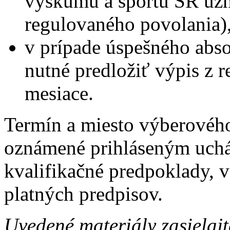
výskumu a športu SR uzn
regulovaného povolania)
v prípade úspešného abs
nutné predložiť výpis z reg
mesiace.
Termín a miesto výberovéh
oznámené prihláseným uchá
kvalifikačné predpoklady, 
platných predpisov.
Uvedené materiály zasielajt