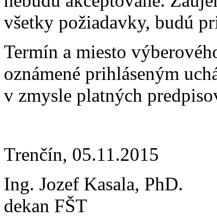
nebudú akceptované. Záuje
všetky požiadavky, budú pr
Termín a miesto výberovéh
oznámené prihláseným uch
v zmysle platných pre
Trenčín, 05.11.2015
Ing. Jozef Kasala, PhD.
dekan FŠT