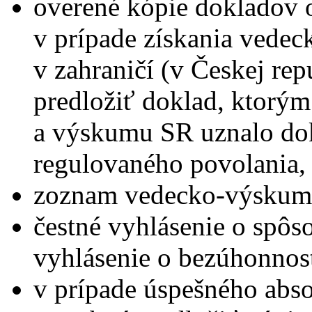
overené kópie dokladov 
v prípade získania vedec
v zahraničí (v Českej re
predložiť doklad, ktorým
a výskumu SR uznalo dok
regulovaného povolania,
zoznam vedecko-výskumne
čestné vyhlásenie o spôso
vyhlásenie o bezúhonnost
v prípade úspešného abs