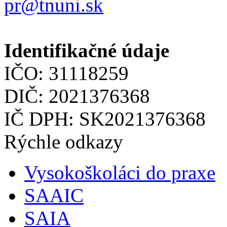
pr@tnuni.sk
Identifikačné údaje
IČO: 31118259
DIČ: 2021376368
IČ DPH: SK2021376368
Rýchle odkazy
Vysokoškoláci do praxe
SAAIC
SAIA