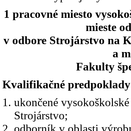
1 pracovné miesto vysoko
mieste od
v odbore Strojárstvo na K
a m
Fakulty špe
Kvalifikačné predpoklady
ukončené vysokoškolské v
Strojárstvo;
odborník v oblasti výrob