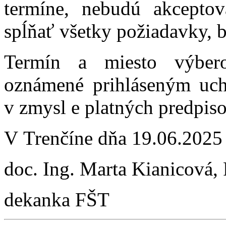
termíne, nebudú akcepto
spĺňať všetky požiadavky, 
Termín a miesto výber
oznámené prihláseným uc
v zmysl e platných predpiso
V Trenčíne dňa 19.06.2025
doc. Ing. Marta Kianicová,
dekanka FŠT