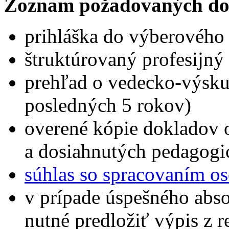
Zoznam požadovaných do
prihláška do výberového
štruktúrovaný profesijný 
prehľad o vedecko-výskum
posledných 5 rokov)
overené kópie dokladov 
a dosiahnutých pedagogi
súhlas so spracovaním o
v prípade úspešného abs
nutné predložiť výpis z reg