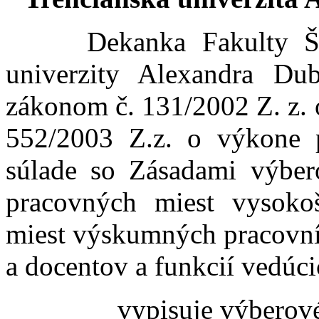
Dekanka Fakulty Šp
univerzity Alexandra Du
zákonom č. 131/2002 Z. z. 
552/2003 Z.z. o výkone 
súlade so Zásadami výber
pracovných miest vysokoš
miest výskumných pracovní
a docentov a funkcií vedúc
vypisuje výberov