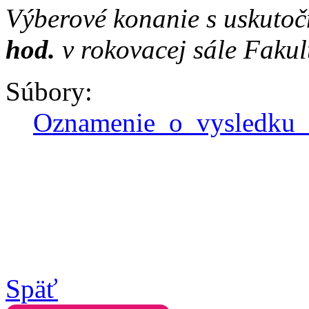
Výberové konanie s uskuto
hod.
v rokovacej sále Fakul
Súbory:
Oznamenie_o_vysledku_
Späť