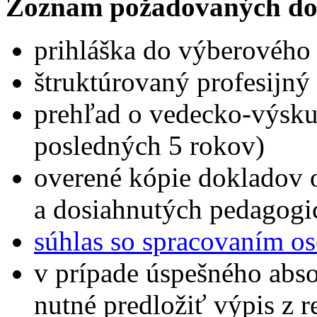
Zoznam požadovaných do
prihláška do výberového
štruktúrovaný profesijný 
prehľad o vedecko-výskum
posledných 5 rokov)
overené kópie dokladov 
a dosiahnutých pedagogi
súhlas so spracovaním o
v prípade úspešného abs
nutné predložiť výpis z reg