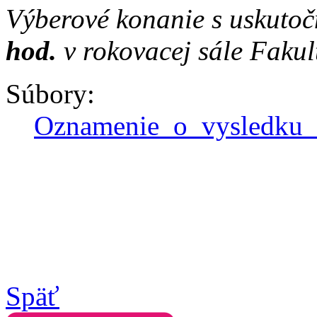
Výberové konanie s uskuto
hod.
v rokovacej sále Fakul
Súbory:
Oznamenie_o_vysledku_
Späť