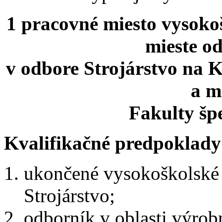
1 pracovné miesto vysoko
mieste od
v odbore Strojárstvo na K
a m
Fakulty špe
Kvalifikačné predpoklady
ukončené vysokoškolské v
Strojárstvo;
odborník v oblasti výrob