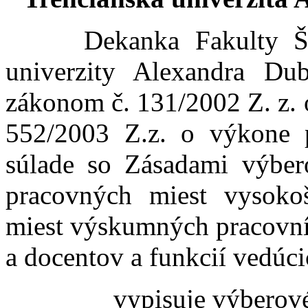
Dekanka Fakulty Šp
univerzity Alexandra Du
zákonom č. 131/2002 Z. z. 
552/2003 Z.z. o výkone 
súlade so Zásadami výber
pracovných miest vysokoš
miest výskumných pracovní
a docentov a funkcií vedúc
vypisuje výberov