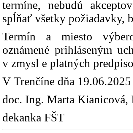
termíne, nebudú akcepto
spĺňať všetky požiadavky, 
Termín a miesto výber
oznámené prihláseným uc
v zmysl e platných predpiso
V Trenčíne dňa 19.06.2025
doc. Ing. Marta Kianicová,
dekanka FŠT