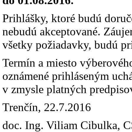
do 01.08.2016.
Prihlášky, ktoré budú doru
nebudú akceptované. Záuje
všetky požiadavky, budú pr
Termín a miesto výberovéh
oznámené prihláseným uch
v zmysle platných pre
Trenčín, 22.7.2016
doc. Ing. Viliam Cibulka, C