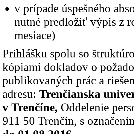
v prípade úspešného abs
nutné predložiť výpis z reg
mesiace)
Prihlášku spolu so štruktú
kópiami dokladov o požad
publikovaných prác a riešen
adresu:
Trenčianska unive
v Trenčíne,
Oddelenie perso
911 50 Trenčín, s označení