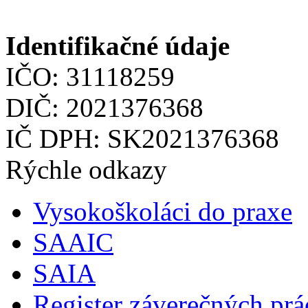
Identifikačné údaje
IČO: 31118259
DIČ: 2021376368
IČ DPH: SK2021376368
Rýchle odkazy
Vysokoškoláci do praxe
SAAIC
SAIA
Register záverečných prá