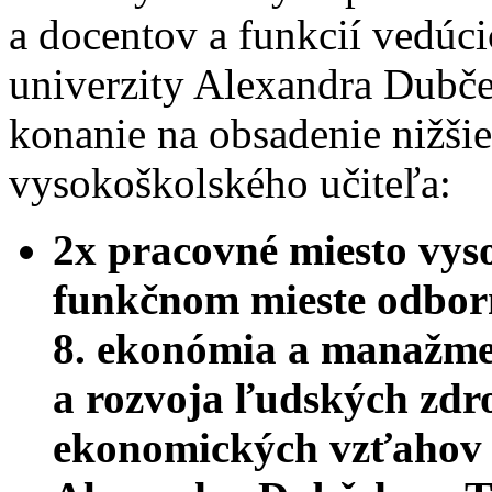
a docentov a funkcií vedúc
univerzity Alexandra Dubče
konanie na obsadenie nižši
vysokoškolského učiteľa:
2x pracovné miesto vys
funkčnom mieste odborn
8. ekonómia a manažm
a rozvoja ľudských zdro
ekonomických vzťahov T