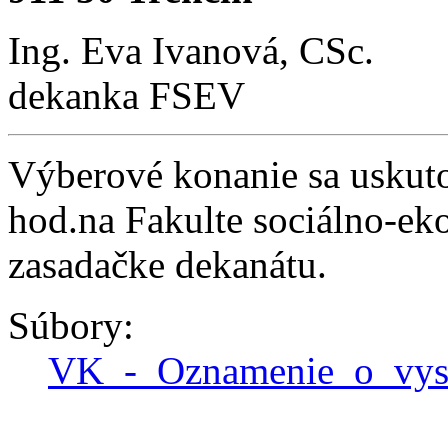
Ing. Eva Ivanová, CSc.
dekanka FSEV
Výberové konanie sa uskut
hod.na Fakulte sociálno-
zasadačke dekanátu.
Súbory:
VK_-_Oznamenie_o_vy