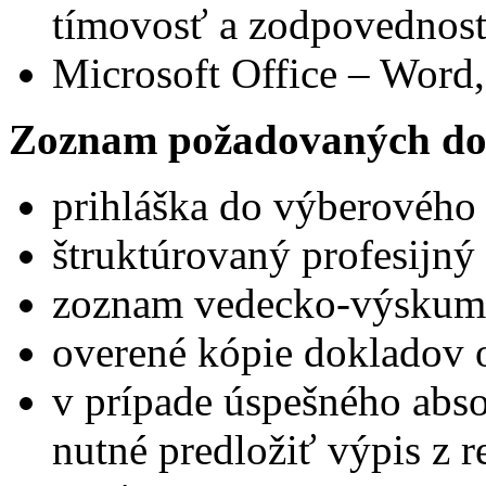
tímovosť a zodpovednosť
Microsoft Office – Word,
Zoznam požadovaných do
prihláška do výberového
štruktúrovaný profesijný 
zoznam vedecko-výskumne
overené kópie dokladov 
v prípade úspešného abs
nutné predložiť výpis z reg