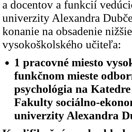
a docentov a funkcií vedúc
univerzity Alexandra Dubče
konanie na obsadenie nižši
vysokoškolského učiteľa:
1 pracovné miesto vyso
funkčnom mieste odborn
psychológia na Katedre
Fakulty sociálno-ekono
univerzity Alexandra D