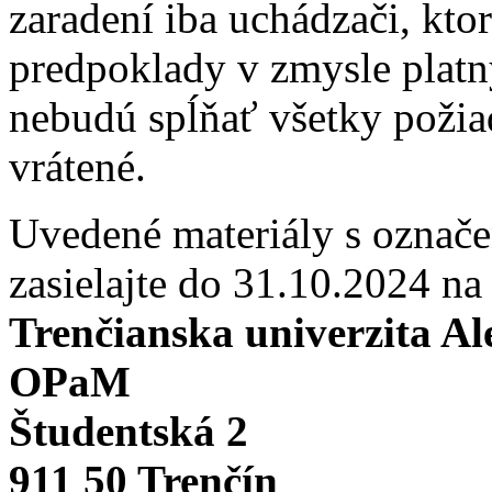
zaradení iba uchádzači, kto
predpoklady v zmysle platn
nebudú spĺňať všetky požia
vrátené.
Uvedené materiály s označ
zasielajte do 31.10.2024 na
Trenčianska univerzita A
OPaM
Študentská 2
911 50 Trenčín