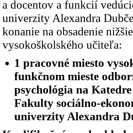
a docentov a funkcií vedúc
univerzity Alexandra Dubče
konanie na obsadenie nižši
vysokoškolského učiteľa:
1 pracovné miesto vyso
funkčnom mieste odborn
psychológia na Katedre
Fakulty sociálno-ekono
univerzity Alexandra D