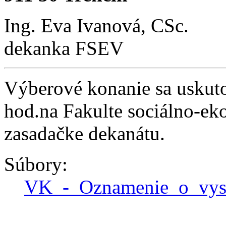
Ing. Eva Ivanová, CSc.
dekanka FSEV
Výberové konanie sa uskut
hod.na Fakulte sociálno-
zasadačke dekanátu.
Súbory:
VK_-_Oznamenie_o_vy