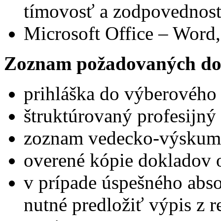
tímovosť a zodpovednosť
Microsoft Office – Word,
Zoznam požadovaných do
prihláška do výberového
štruktúrovaný profesijný 
zoznam vedecko-výskumne
overené kópie dokladov 
v prípade úspešného abs
nutné predložiť výpis z reg