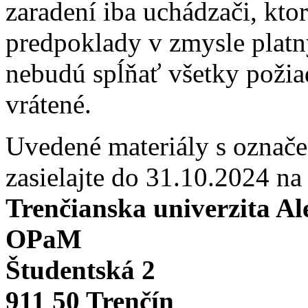
zaradení iba uchádzači, kto
predpoklady v zmysle platn
nebudú spĺňať všetky požia
vrátené.
Uvedené materiály s označ
zasielajte do 31.10.2024 na
Trenčianska univerzita A
OPaM
Študentská 2
911 50 Trenčín