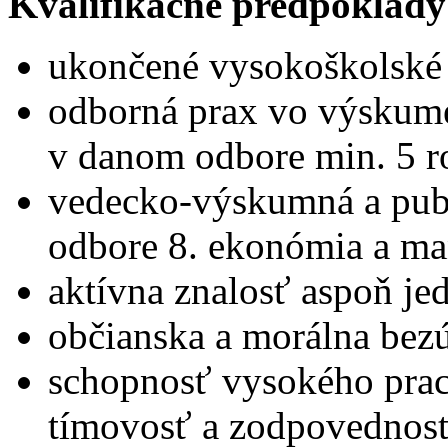
Kvalifikačné predpoklady
ukončené vysokoškolské v
odborná prax vo výskum
v danom odbore min. 5 r
vedecko-výskumná a publ
odbore 8. ekonómia a m
aktívna znalosť aspoň je
občianska a morálna bez
schopnosť vysokého prac
tímovosť a zodpovednosť