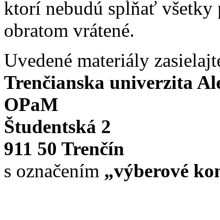
ktorí nebudú spĺňať všetky
obratom vrátené.
Uvedené materiály zasielajt
Trenčianska univerzita A
OPaM
Študentská 2
911 50 Trenčín
s označením
„výberové kon