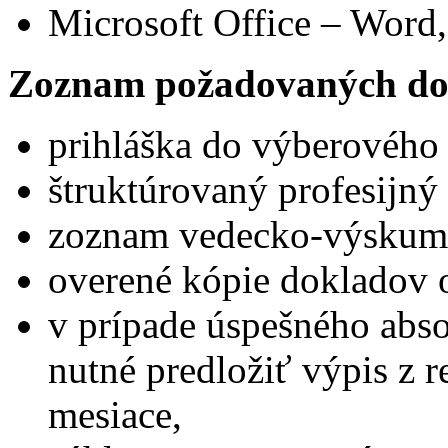
Microsoft Office – Word,
Zoznam požadovaných do
prihláška do výberového
štruktúrovaný profesijný 
zoznam vedecko-výskumne
overené kópie dokladov 
v prípade úspešného abs
nutné predložiť výpis z reg
mesiace,