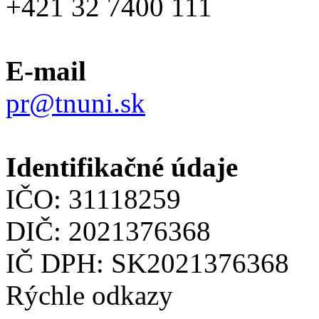
+421 32 7400 111
E-mail
pr@tnuni.sk
Identifikačné údaje
IČO: 31118259
DIČ: 2021376368
IČ DPH: SK2021376368
Rýchle odkazy