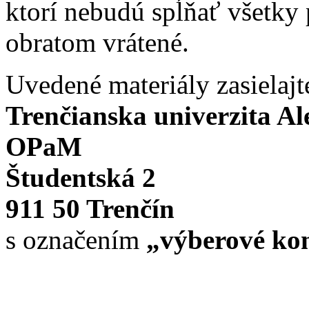
ktorí nebudú spĺňať všetky
obratom vrátené.
Uvedené materiály zasielajt
Trenčianska univerzita A
OPaM
Študentská 2
911 50 Trenčín
s označením
„výberové kon