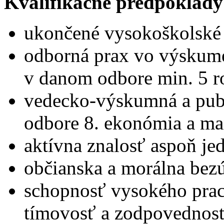
Kvalifikačné predpoklady
ukončené vysokoškolské v
odborná prax vo výskum
v danom odbore min. 5 r
vedecko-výskumná a publ
odbore 8. ekonómia a m
aktívna znalosť aspoň je
občianska a morálna bez
schopnosť vysokého prac
tímovosť a zodpovednosť