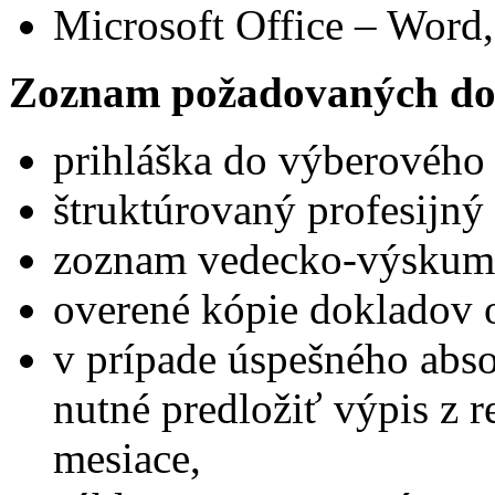
Microsoft Office – Word,
Zoznam požadovaných do
prihláška do výberového
štruktúrovaný profesijný 
zoznam vedecko-výskumne
overené kópie dokladov 
v prípade úspešného abs
nutné predložiť výpis z reg
mesiace,