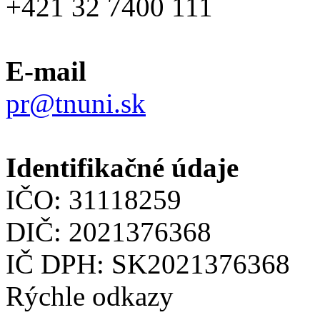
+421 32 7400 111
E-mail
pr@tnuni.sk
Identifikačné údaje
IČO: 31118259
DIČ: 2021376368
IČ DPH: SK2021376368
Rýchle odkazy