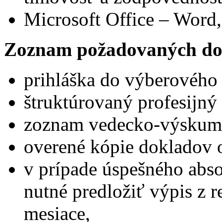
Microsoft Office – Word,
Zoznam požadovaných do
prihláška do výberového
štruktúrovaný profesijný 
zoznam vedecko-výskumne
overené kópie dokladov 
v prípade úspešného abs
nutné predložiť výpis z reg
mesiace,