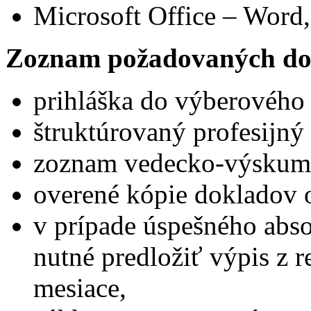
Microsoft Office – Word,
Zoznam požadovaných do
prihláška do výberového
štruktúrovaný profesijný 
zoznam vedecko-výskumne
overené kópie dokladov 
v prípade úspešného abs
nutné predložiť výpis z reg
mesiace,