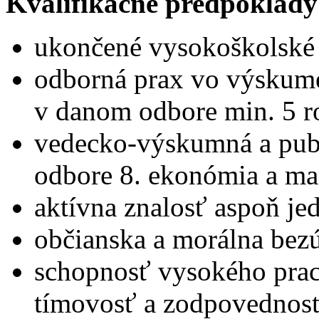
Kvalifikačné predpoklady
ukončené vysokoškolské v
odborná prax vo výskum
v danom odbore min. 5 r
vedecko-výskumná a publ
odbore 8. ekonómia a m
aktívna znalosť aspoň je
občianska a morálna bez
schopnosť vysokého prac
tímovosť a zodpovednosť