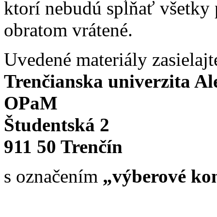
ktorí nebudú spĺňať všetky
obratom vrátené.
Uvedené materiály zasielajt
Trenčianska univerzita A
OPaM
Študentská 2
911 50 Trenčín
s označením
„výberové kon