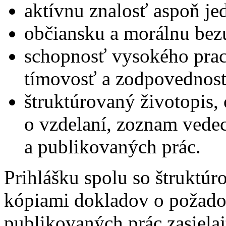
aktívnu znalosť aspoň je
občiansku a morálnu bez
schopnosť vysokého prac
tímovosť a zodpovednosť
štruktúrovaný životopis,
o vzdelaní, zoznam ved
a publikovaných prác.
Prihlášku spolu so štruktú
kópiami dokladov o požad
publikovaných prác zasielaj