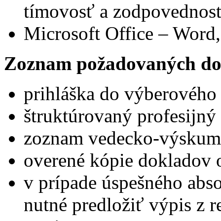
tímovosť a zodpovednosť
Microsoft Office – Word,
Zoznam požadovaných do
prihláška do výberového
štruktúrovaný profesijný 
zoznam vedecko-výskumne
overené kópie dokladov 
v prípade úspešného abs
nutné predložiť výpis z reg