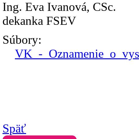
Ing. Eva Ivanová, CSc.
dekanka FSEV
Súbory:
VK_-_Oznamenie_o_vy
Späť