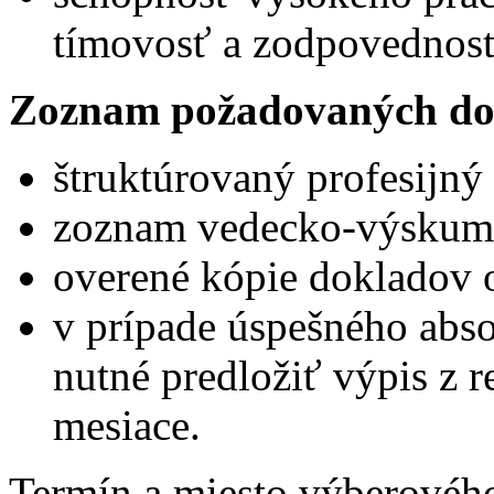
tímovosť a zodpovednosť
Zoznam požadovaných do
štruktúrovaný profesijný 
zoznam vedecko-výskumne
overené kópie dokladov 
v prípade úspešného abs
nutné predložiť výpis z reg
mesiace.
Termín a miesto výberovéh