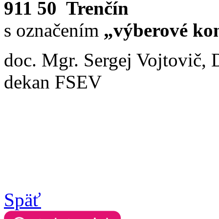
911 50 Trenčín
s označením
„výberové kon
doc. Mgr. Sergej Vojtovič, 
dekan FSEV
Späť