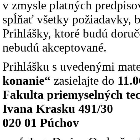
v zmysle platných predpiso
spĺňať všetky požiadavky, 
Prihlášky, ktoré budú doru
nebudú akceptované.
Prihlášku s uvedenými mat
konanie“
zasielajte do
11.0
Fakulta priemyselných te
Ivana Krasku 491/30
020 01 Púchov