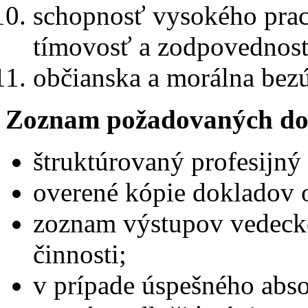
schopnosť vysokého prac
tímovosť a zodpovednos
občianska a morálna bez
Zoznam požadovaných do
štruktúrovaný profesijný 
overené kópie dokladov o
zoznam výstupov vedecko
činnosti;
v prípade úspešného abs