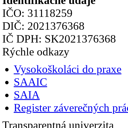
Identifikačné údaje
IČO: 31118259
DIČ: 2021376368
IČ DPH: SK2021376368
Rýchle odkazy
Vysokoškoláci do praxe
SAAIC
SAIA
Register záverečných prá
Transparentná univerzita