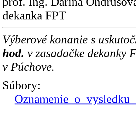
prof. Ing. Darina Ondrušov
dekanka FPT
Výberové konanie s uskuto
hod.
v zasadačke dekanky F
v Púchove.
Súbory:
Oznamenie_o_vysledku_