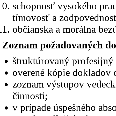
schopnosť vysokého prac
tímovosť a zodpovednos
občianska a morálna bez
Zoznam požadovaných do
štruktúrovaný profesijný 
overené kópie dokladov o
zoznam výstupov vedecko
činnosti;
v prípade úspešného abs