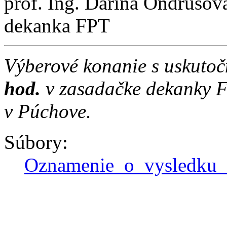
prof. Ing. Darina Ondrušov
dekanka FPT
Výberové konanie s uskuto
hod.
v zasadačke dekanky F
v Púchove.
Súbory:
Oznamenie_o_vysledku_