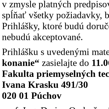
v zmysle platných predpiso
spĺňať všetky požiadavky, 
Prihlášky, ktoré budú doru
nebudú akceptované.
Prihlášku s uvedenými mat
konanie“
zasielajte do
11.0
Fakulta priemyselných te
Ivana Krasku 491/30
020 01 Púchov