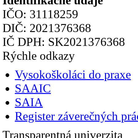
Identifikačné údaje
IČO: 31118259
DIČ: 2021376368
IČ DPH: SK2021376368
Rýchle odkazy
Vysokoškoláci do praxe
SAAIC
SAIA
Register záverečných prá
Transparentná univerzita