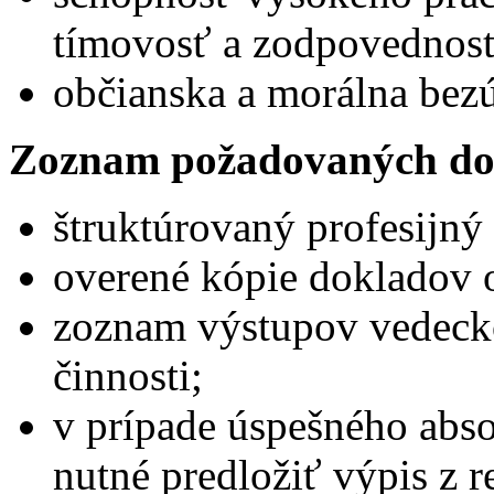
tímovosť a zodpovednos
občianska a morálna bez
Zoznam požadovaných do
štruktúrovaný profesijný 
overené kópie dokladov o
zoznam výstupov vedecko
činnosti;
v prípade úspešného abs
nutné predložiť výpis z reg