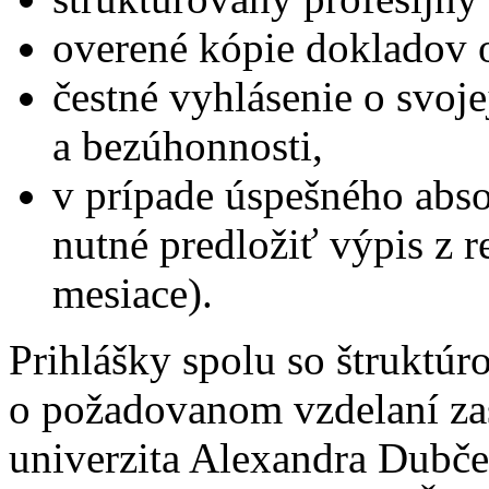
overené kópie dokladov 
čestné vyhlásenie o svoj
a bezúhonnosti,
v prípade úspešného abs
nutné predložiť výpis z reg
mesiace).
Prihlášky spolu so štruktú
o požadovanom vzdelaní zas
univerzita Alexandra Dubče