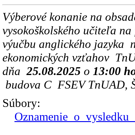
Výberové konanie na obsa
vysokoškolského učiteľa na
výučbu anglického jazyka
ekonomických vzťahov
Tn
dňa
25
.0
8
.202
5
o
13
:
00
ho
budova C FSEV TnUAD, Štu
Súbory:
Oznamenie_o_vysledku_