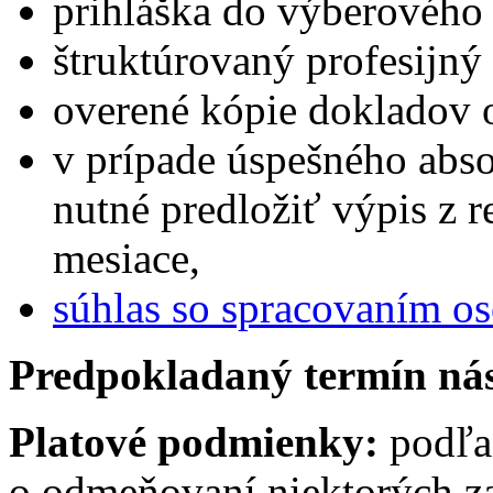
prihláška do výberového
štruktúrovaný profesijný 
overené kópie dokladov 
v prípade úspešného abs
nutné predložiť výpis z reg
mesiace,
súhlas so spracovaním o
Predpokladaný termín ná
Platové podmienky:
podľa
o odmeňovaní niektorých z